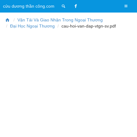
T
cửu dương thần công.com
o
g
Vận Tải Và Giao Nhận Trong Ngoại Thương
g
Đại Học Ngoại Thương
cau-hoi-van-dap-vtgn-sv.pdf
l
e
n
a
v
i
g
a
t
i
o
n