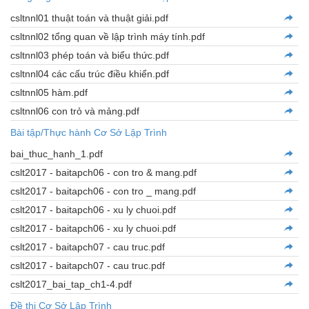
csltnnl01 thuật toán và thuật giải.pdf
csltnnl02 tổng quan về lập trình máy tính.pdf
csltnnl03 phép toán và biểu thức.pdf
csltnnl04 các cấu trúc điều khiển.pdf
csltnnl05 hàm.pdf
csltnnl06 con trỏ và mảng.pdf
Bài tập/Thực hành Cơ Sở Lập Trình
bai_thuc_hanh_1.pdf
cslt2017 - baitapch06 - con tro & mang.pdf
cslt2017 - baitapch06 - con tro _ mang.pdf
cslt2017 - baitapch06 - xu ly chuoi.pdf
cslt2017 - baitapch06 - xu ly chuoi.pdf
cslt2017 - baitapch07 - cau truc.pdf
cslt2017 - baitapch07 - cau truc.pdf
cslt2017_bai_tap_ch1-4.pdf
Đề thi Cơ Sở Lập Trình