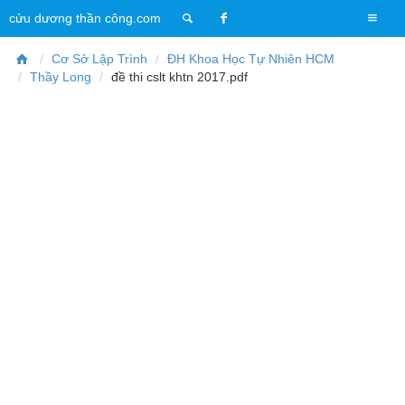
T
cửu dương thần công.com
o
g
Cơ Sở Lập Trình
ĐH Khoa Học Tự Nhiên HCM
g
Thầy Long
đề thi cslt khtn 2017.pdf
l
e
n
a
v
i
g
a
t
i
o
n