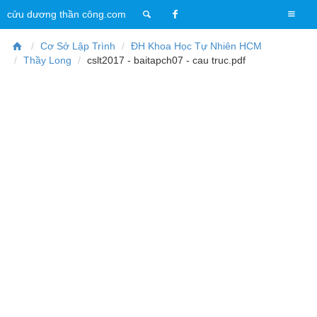
T
cửu dương thần công.com
o
g
Cơ Sở Lập Trình
ĐH Khoa Học Tự Nhiên HCM
g
Thầy Long
cslt2017 - baitapch07 - cau truc.pdf
l
e
n
a
v
i
g
a
t
i
o
n