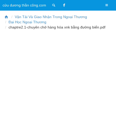
T
cửu dương thần công.com
o
g
Vận Tải Và Giao Nhận Trong Ngoại Thương
g
Đại Học Ngoại Thương
l
chaptre2.1-chuyên chở hàng hóa xnk bằng đường biển.pdf
e
n
a
v
i
g
a
t
i
o
n