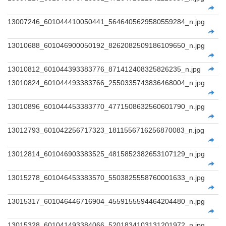
13007246_601044410050441_5646405629580559284_n.jpg
13010688_601046900050192_8262082509186109650_n.jpg
13010812_601044393383776_871412408325826235_n.jpg
13010824_601044493383766_2550335743836468004_n.jpg
13010896_601044453383770_4771508632560601790_n.jpg
13012793_601042256717323_1811556716256870083_n.jpg
13012814_601046903383525_4815852382653107129_n.jpg
13015278_601046453383570_5503825558760001633_n.jpg
13015317_601046446716904_4559155594464204480_n.jpg
13015328_601041493384066_5201834103131201972_n.jpg