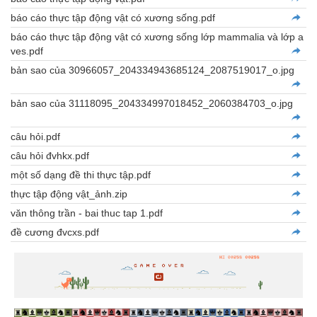
báo cáo thực tập động vật có xương sống.pdf
báo cáo thực tập động vật có xương sống lớp mammalia và lớp a
ves.pdf
bản sao của 30966057_204334943685124_2087519017_o.jpg
bản sao của 31118095_204334997018452_2060384703_o.jpg
câu hỏi.pdf
câu hỏi đvhkx.pdf
một số dạng đề thi thực tập.pdf
thực tập động vật_ảnh.zip
văn thông trần - bai thuc tap 1.pdf
đề cương đvcxs.pdf