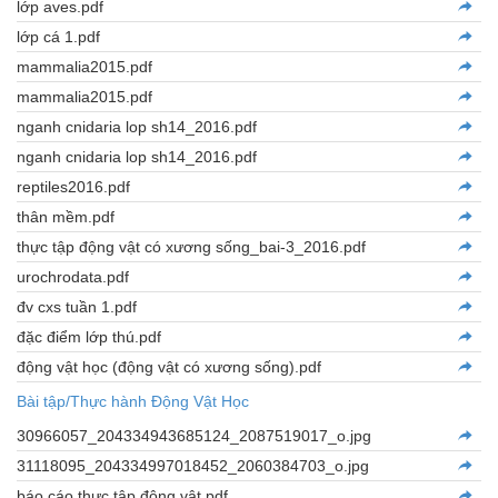
lớp aves.pdf
lớp cá 1.pdf
mammalia2015.pdf
mammalia2015.pdf
nganh cnidaria lop sh14_2016.pdf
nganh cnidaria lop sh14_2016.pdf
reptiles2016.pdf
thân mềm.pdf
thực tập động vật có xương sống_bai-3_2016.pdf
urochrodata.pdf
đv cxs tuần 1.pdf
đặc điểm lớp thú.pdf
động vật học (động vật có xương sống).pdf
Bài tập/Thực hành Động Vật Học
30966057_204334943685124_2087519017_o.jpg
31118095_204334997018452_2060384703_o.jpg
báo cáo thực tập động vật.pdf