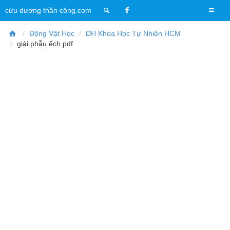
T
cửu dương thần công.com
o
g
Động Vật Học
ĐH Khoa Học Tự Nhiên HCM
g
giải phẫu ếch.pdf
l
e
n
a
v
i
g
a
t
i
o
n