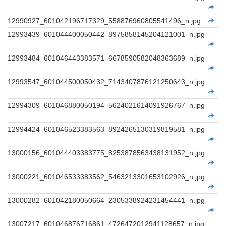
12990927_601042196717329_558876960805541496_n.jpg
12993439_601044400050442_8975858145204121001_n.jpg
12993484_601046443383571_6678590582048363689_n.jpg
12993547_601044500050432_7143407876121250643_n.jpg
12994309_601046880050194_5624021614091926767_n.jpg
12994424_601046523383563_8924265130319819581_n.jpg
13000156_601044403383775_8253878563438131952_n.jpg
13000221_601046533383562_5463213301653102926_n.jpg
13000282_601042180050664_2305338924231454441_n.jpg
13007217_601046876716861_4726472012941128657_n.jpg