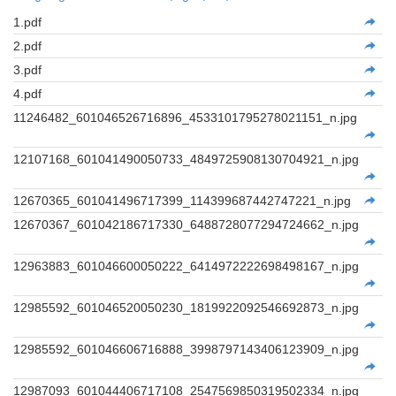
1.pdf
2.pdf
3.pdf
4.pdf
11246482_601046526716896_4533101795278021151_n.jpg
12107168_601041490050733_4849725908130704921_n.jpg
12670365_601041496717399_114399687442747221_n.jpg
12670367_601042186717330_6488728077294724662_n.jpg
12963883_601046600050222_6414972222698498167_n.jpg
12985592_601046520050230_1819922092546692873_n.jpg
12985592_601046606716888_3998797143406123909_n.jpg
12987093_601044406717108_2547569850319502334_n.jpg