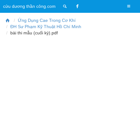
T
cửu dương thần công.com
o
g
Ứng Dụng Cae Trong Cơ Khí
g
ĐH Sư Phạm Kỹ Thuật Hồ Chí Minh
l
bài thi mẫu (cuối kỳ).pdf
e
n
a
v
i
g
a
t
i
o
n