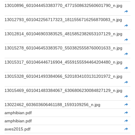
13010896_601044453383770_4771508632560601790_n.jpg
13012793_601042256717323_1811556716256870083_n.jpg
13012814_601046903383525_4815852382653107129_n.jpg
13015278_601046453383570_5503825558760001633_n.jpg
13015317_601046446716904_4559155594464204480_n.jpg
13015328_601041493384066_5201834103131201972_n.jpg
13015469_601041483384067_6306806230084827129_n.jpg
13022462_603603606461188_1593109256_n.jpg
amphibian.pdf
amphibian.pdf
aves2015.pdf