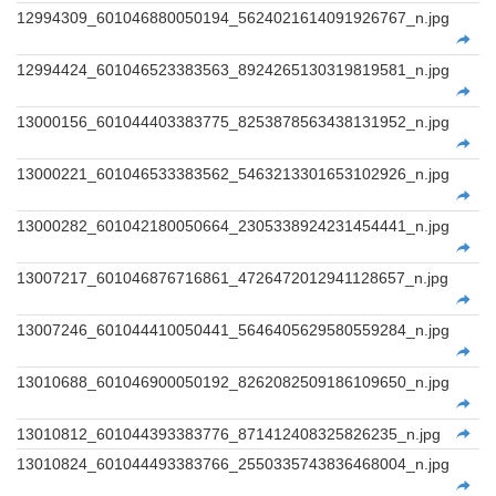
12994309_601046880050194_5624021614091926767_n.jpg
12994424_601046523383563_8924265130319819581_n.jpg
13000156_601044403383775_8253878563438131952_n.jpg
13000221_601046533383562_5463213301653102926_n.jpg
13000282_601042180050664_2305338924231454441_n.jpg
13007217_601046876716861_4726472012941128657_n.jpg
13007246_601044410050441_5646405629580559284_n.jpg
13010688_601046900050192_8262082509186109650_n.jpg
13010812_601044393383776_871412408325826235_n.jpg
13010824_601044493383766_2550335743836468004_n.jpg