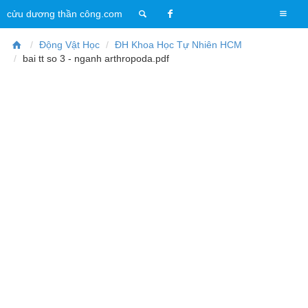
T
cửu dương thần công.com
o
g
Động Vật Học
ĐH Khoa Học Tự Nhiên HCM
g
bai tt so 3 - nganh arthropoda.pdf
l
e
n
a
v
i
g
a
t
i
o
n