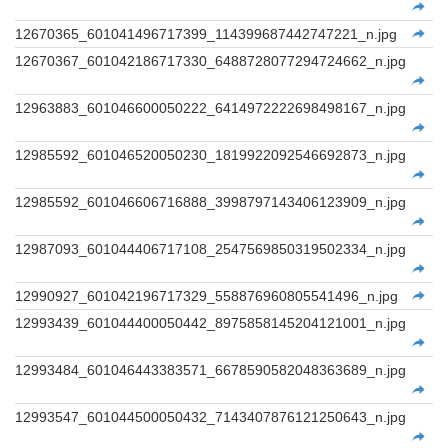
12670365_601041496717399_114399687442747221_n.jpg
12670367_601042186717330_6488728077294724662_n.jpg
12963883_601046600050222_6414972222698498167_n.jpg
12985592_601046520050230_1819922092546692873_n.jpg
12985592_601046606716888_3998797143406123909_n.jpg
12987093_601044406717108_2547569850319502334_n.jpg
12990927_601042196717329_558876960805541496_n.jpg
12993439_601044400050442_8975858145204121001_n.jpg
12993484_601046443383571_6678590582048363689_n.jpg
12993547_601044500050432_7143407876121250643_n.jpg