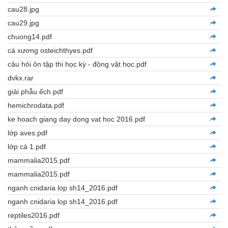
cau28.jpg
cau29.jpg
chuong14.pdf
cá xương osteichthyes.pdf
câu hỏi ôn tập thi học kỳ - động vật học.pdf
dvkx.rar
giải phẫu ếch.pdf
hemichrodata.pdf
ke hoach giang day dong vat hoc 2016.pdf
lớp aves.pdf
lớp cá 1.pdf
mammalia2015.pdf
mammalia2015.pdf
nganh cnidaria lop sh14_2016.pdf
nganh cnidaria lop sh14_2016.pdf
reptiles2016.pdf