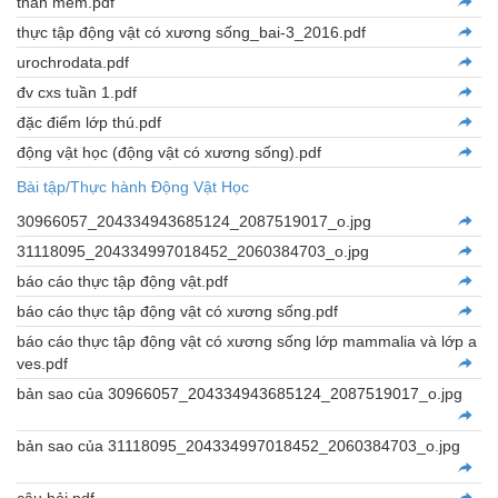
thân mềm.pdf
thực tập động vật có xương sống_bai-3_2016.pdf
urochrodata.pdf
đv cxs tuần 1.pdf
đặc điểm lớp thú.pdf
động vật học (động vật có xương sống).pdf
Bài tập/Thực hành Động Vật Học
30966057_204334943685124_2087519017_o.jpg
31118095_204334997018452_2060384703_o.jpg
báo cáo thực tập động vật.pdf
báo cáo thực tập động vật có xương sống.pdf
báo cáo thực tập động vật có xương sống lớp mammalia và lớp a
ves.pdf
bản sao của 30966057_204334943685124_2087519017_o.jpg
bản sao của 31118095_204334997018452_2060384703_o.jpg
câu hỏi.pdf