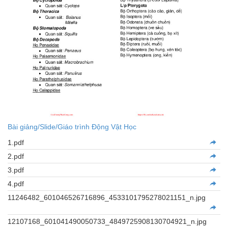
Bài giảng/Slide/Giáo trình Động Vật Học
1.pdf
2.pdf
3.pdf
4.pdf
11246482_601046526716896_4533101795278021151_n.jpg
12107168_601041490050733_4849725908130704921_n.jpg