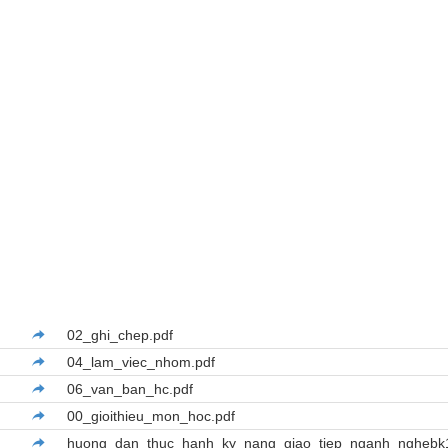
02_ghi_chep.pdf
04_lam_viec_nhom.pdf
06_van_ban_hc.pdf
00_gioithieu_mon_hoc.pdf
huong_dan_thuc_hanh_ky_nang_giao_tiep_nganh_nghebk