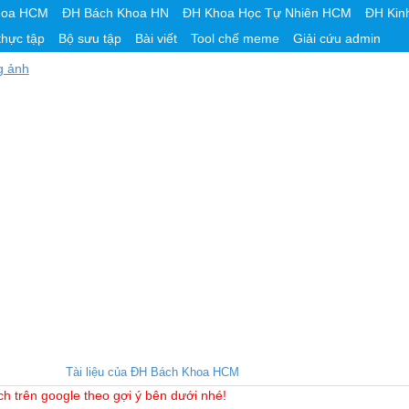
hoa HCM
ĐH Bách Khoa HN
ĐH Khoa Học Tự Nhiên HCM
ĐH Kin
thực tập
Bộ sưu tập
Bài viết
Tool chế meme
Giải cứu admin
g ảnh
Tài liệu của ĐH Bách Khoa HCM
ch trên google theo gợi ý bên dưới nhé!