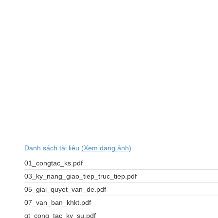
Danh sách tài liệu
(Xem dạng ảnh)
01_congtac_ks.pdf
03_ky_nang_giao_tiep_truc_tiep.pdf
05_giai_quyet_van_de.pdf
07_van_ban_khkt.pdf
gt_cong_tac_ky_su.pdf