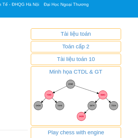
h Tế - ĐHQG Hà Nội
Đại Học Ngoại Thương
Tài liệu toán
Toán cấp 2
Tài liệu toán 10
Minh họa CTDL & GT
Play chess with engine