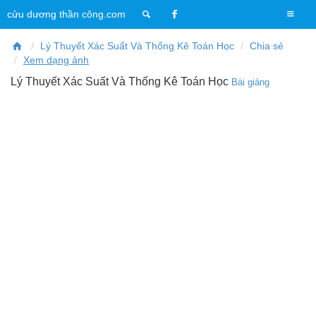
T
cửu dương thần công.com
o
g
Lý Thuyết Xác Suất Và Thống Kê Toán Học
Chia sẻ
g
Xem dạng ảnh
l
Lý Thuyết Xác Suất Và Thống Kê Toán Học
Bài giảng
e
n
a
v
i
g
a
t
i
o
n