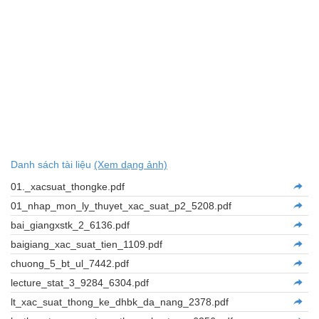
Danh sách tài liệu
(Xem dạng ảnh)
01._xacsuat_thongke.pdf
01_nhap_mon_ly_thuyet_xac_suat_p2_5208.pdf
bai_giangxstk_2_6136.pdf
baigiang_xac_suat_tien_1109.pdf
chuong_5_bt_ul_7442.pdf
lecture_stat_3_9284_6304.pdf
lt_xac_suat_thong_ke_dhbk_da_nang_2378.pdf