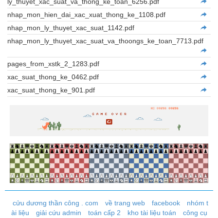
ly_thuyet_xac_suat_va_thong_ke_toan_6256.pdf
nhap_mon_hien_dai_xac_xuat_thong_ke_1108.pdf
nhap_mon_ly_thuyet_xac_suat_1142.pdf
nhap_mon_ly_thuyet_xac_suat_va_thoongs_ke_toan_7713.pdf
pages_from_xstk_2_1283.pdf
xac_suat_thong_ke_0462.pdf
xac_suat_thong_ke_901.pdf
cửu dương thần công . com
về trang web
facebook
nhóm t
ài liệu
giải cứu admin
toán cấp 2
kho tài liệu toán
công cụ