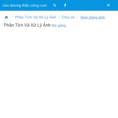
T
cửu dương thần công.com
o
g
Phân Tích Và Xử Lý Ảnh
Chia sẻ
Xem dạng ảnh
g
Phân Tích Và Xử Lý Ảnh
Bài giảng
l
e
n
a
v
i
g
a
t
i
o
n