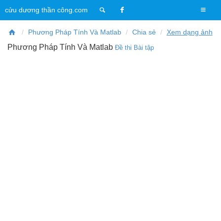
T
cửu dương thần công.com
o
g
Phương Pháp Tính Và Matlab
Chia sẻ
Xem dạng ảnh
g
Phương Pháp Tính Và Matlab
Đề thi
Bài tập
l
e
n
a
v
i
g
a
t
i
o
n