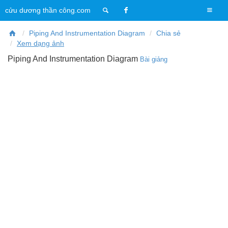
T
cửu dương thần công.com
o
g
Piping And Instrumentation Diagram
Chia sẻ
g
Xem dạng ảnh
l
Piping And Instrumentation Diagram
Bài giảng
e
n
a
v
i
g
a
t
i
o
n