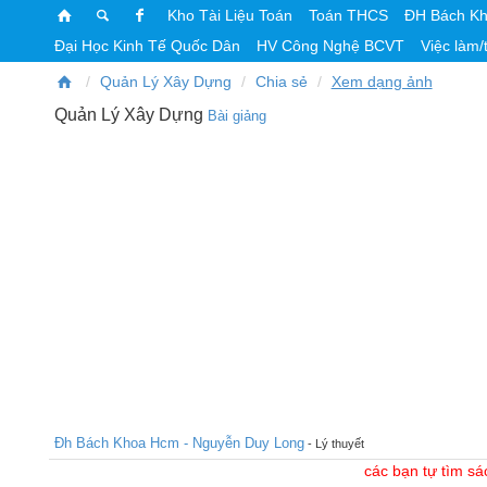
Kho Tài Liệu Toán
Toán THCS
ĐH Bách K
Đại Học Kinh Tế Quốc Dân
HV Công Nghệ BCVT
Việc làm/
Quản Lý Xây Dựng
Chia sẻ
Xem dạng ảnh
Quản Lý Xây Dựng
Bài giảng
Đh Bách Khoa Hcm - Nguyễn Duy Long
- Lý thuyết
các bạn tự tìm sá