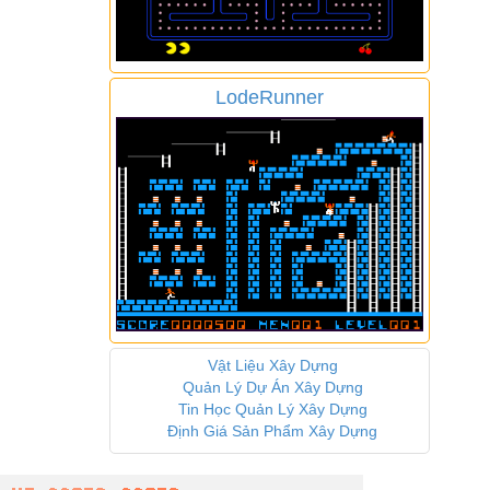
LodeRunner
Vật Liệu Xây Dựng
Quản Lý Dự Án Xây Dựng
Tin Học Quản Lý Xây Dựng
Định Giá Sản Phẩm Xây Dựng