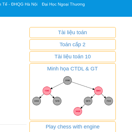
h Tế - ĐHQG Hà Nội
Đại Học Ngoại Thương
Tài liệu toán
Toán cấp 2
Tài liệu toán 10
Minh họa CTDL & GT
Play chess with engine