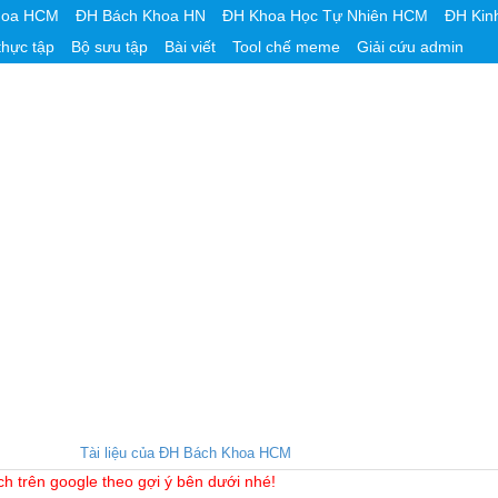
hoa HCM
ĐH Bách Khoa HN
ĐH Khoa Học Tự Nhiên HCM
ĐH Kin
thực tập
Bộ sưu tập
Bài viết
Tool chế meme
Giải cứu admin
Tài liệu của ĐH Bách Khoa HCM
ch trên google theo gợi ý bên dưới nhé!