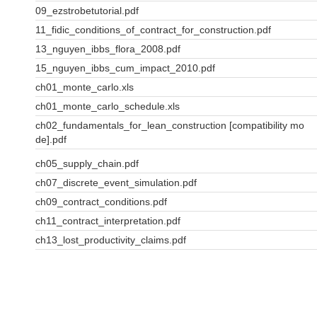
09_ezstrobetutorial.pdf
11_fidic_conditions_of_contract_for_construction.pdf
13_nguyen_ibbs_flora_2008.pdf
15_nguyen_ibbs_cum_impact_2010.pdf
ch01_monte_carlo.xls
ch01_monte_carlo_schedule.xls
ch02_fundamentals_for_lean_construction [compatibility mo
de].pdf
ch05_supply_chain.pdf
ch07_discrete_event_simulation.pdf
ch09_contract_conditions.pdf
ch11_contract_interpretation.pdf
ch13_lost_productivity_claims.pdf