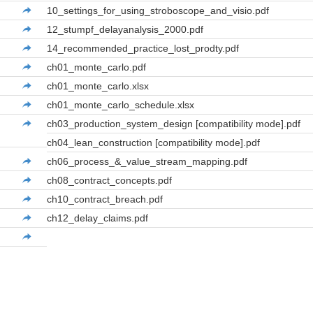
10_settings_for_using_stroboscope_and_visio.pdf
12_stumpf_delayanalysis_2000.pdf
14_recommended_practice_lost_prodty.pdf
ch01_monte_carlo.pdf
ch01_monte_carlo.xlsx
ch01_monte_carlo_schedule.xlsx
ch03_production_system_design [compatibility mode].pdf
ch04_lean_construction [compatibility mode].pdf
ch06_process_&_value_stream_mapping.pdf
ch08_contract_concepts.pdf
ch10_contract_breach.pdf
ch12_delay_claims.pdf