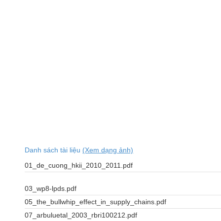
Danh sách tài liệu
(Xem dạng ảnh)
01_de_cuong_hkii_2010_2011.pdf
03_wp8-lpds.pdf
05_the_bullwhip_effect_in_supply_chains.pdf
07_arbuluetal_2003_rbri100212.pdf