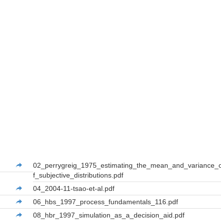
02_perrygreig_1975_estimating_the_mean_and_variance_
f_subjective_distributions.pdf
04_2004-11-tsao-et-al.pdf
06_hbs_1997_process_fundamentals_116.pdf
08_hbr_1997_simulation_as_a_decision_aid.pdf