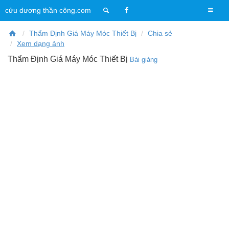
T
cửu dương thần công.com
o
g
Thẩm Định Giá Máy Móc Thiết Bị
Chia sẻ
g
Xem dạng ảnh
l
Thẩm Định Giá Máy Móc Thiết Bị
Bài giảng
e
n
a
v
i
g
a
t
i
o
n