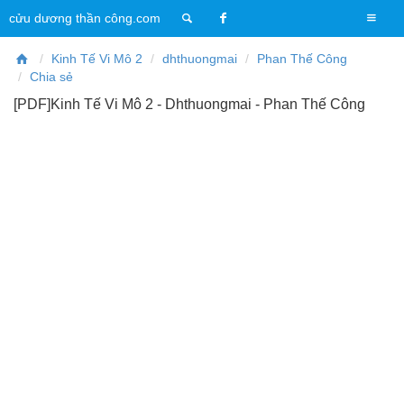
T
cửu dương thần công.com
o
g
Kinh Tế Vi Mô 2
dhthuongmai
Phan Thế Công
g
Chia sẻ
l
[PDF]Kinh Tế Vi Mô 2 - Dhthuongmai - Phan Thế Công
e
n
a
v
i
g
a
t
i
o
n