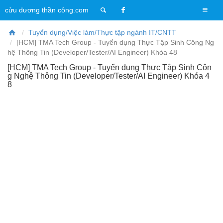
T
cửu dương thần công.com
o
g
Tuyển dụng/Việc làm/Thực tập ngành IT/CNTT
g
[HCM] TMA Tech Group - Tuyển dụng Thực Tập Sinh Công Ng
l
hệ Thông Tin (Developer/Tester/AI Engineer) Khóa 48
e
[HCM] TMA Tech Group - Tuyển dụng Thực Tập Sinh Côn
n
g Nghệ Thông Tin (Developer/Tester/AI Engineer) Khóa 4
a
8
v
i
g
a
t
i
o
n