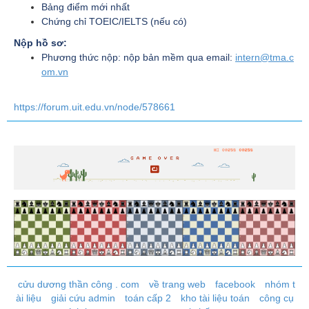
Bảng điểm mới nhất
Chứng chỉ TOEIC/IELTS (nếu có)
Nộp hồ sơ:
Phương
thức nộp: nộp bản mềm qua email:
intern@tma.c
om.vn
https://forum.uit.edu.vn/node/578661
cửu dương thần công . com
về trang web
facebook
nhóm t
ài liệu
giải cứu admin
toán cấp 2
kho tài liệu toán
công cụ